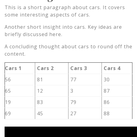
This is a short paragraph about cars. It covers
some interesting aspects of cars.
Another short insight into cars. Key ideas are
briefly discussed here.
A concluding thought about cars to round off the
content.
Cars 1
Cars 2
Cars 3
Cars 4
56
81
77
30
65
12
3
87
19
83
79
86
69
45
27
88