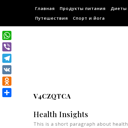
Перейти
Главная
Продукты питания
Диеты
к
содержимому
Путешествия
Спорт и йога
WhatsApp
Viber
Telegram
VK
Odnoklassniki
V4CZQTCA
Отправить
Health Insights
This is a short paragraph about health.