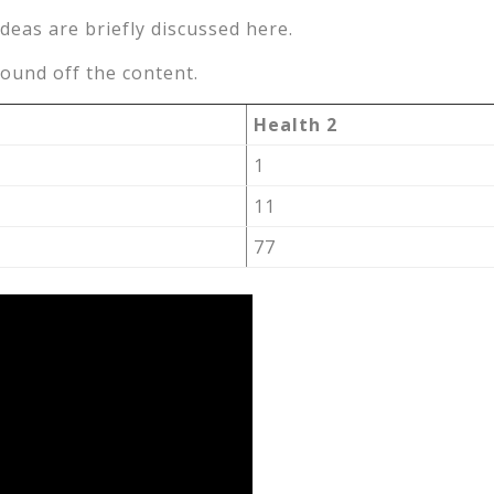
ideas are briefly discussed here.
ound off the content.
Health 2
1
11
77