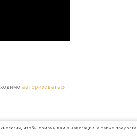
ssniki
авить
бходимо
авторизоваться
.
технологии, чтобы помочь вам в навигации, а также предос