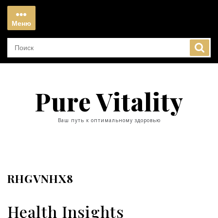
Перейти
к
Меню
содержимому
Меню
Pure Vitality
Ваш путь к оптимальному здоровью
RHGVNHX8
Health Insights