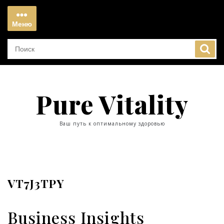
Перейти
к
Меню
содержимому
Меню
Pure Vitality
Ваш путь к оптимальному здоровью
VT7J3TPY
Business Insights