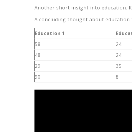
Another short insight into education. K
A concluding thought about education t
Education 1
Educa
58
24
48
24
29
35
90
8