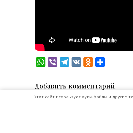
WhatsApp
Viber
Telegram
VK
Odnokla
Отпр
Добавить комментарий
Для отправки комментария вам нео
Этот сайт использует куки-файлы и другие 