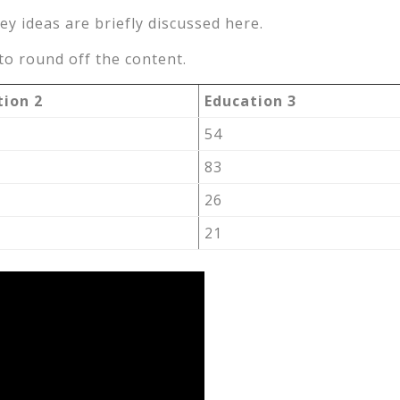
ey ideas are briefly discussed here.
o round off the content.
tion 2
Education 3
54
83
26
21