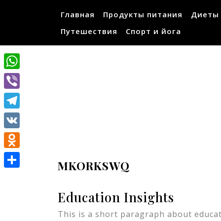
Перейти
Главная
Продукты питания
Диеты
к
содержимому
Путешествия
Спорт и йога
WhatsApp
Viber
Telegram
VK
Odnoklassniki
MKORKSWQ
Отправить
Education Insights
This is a short paragraph about educat