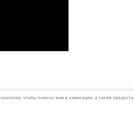
ssniki
авить
бходимо
авторизоваться
.
технологии, чтобы помочь вам в навигации, а также предос