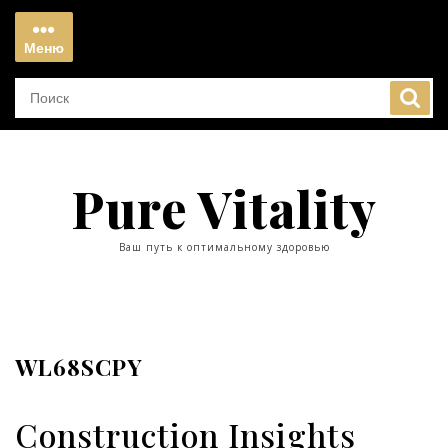
Перейти
к
Меню
содержимому
Меню
Pure Vitality
Ваш путь к оптимальному здоровью
WL68SCPY
Construction Insights