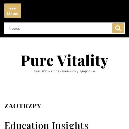
Перейти
к
Меню
содержимому
Меню
Pure Vitality
Ваш путь к оптимальному здоровью
ZAOTRZPY
Education Insights