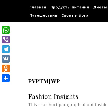
Перейти
Главная
Продукты питания
Диеты
к
содержимому
Путешествия
Спорт и йога
WhatsApp
Viber
Telegram
VK
Odnoklassniki
PVPTMJWP
Отправить
Fashion Insights
This is a short paragraph about fashion