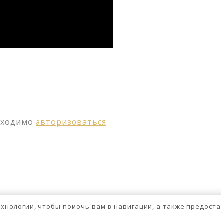
ssniki
авить
бходимо
авторизоваться
.
технологии, чтобы помочь вам в навигации, а также предос