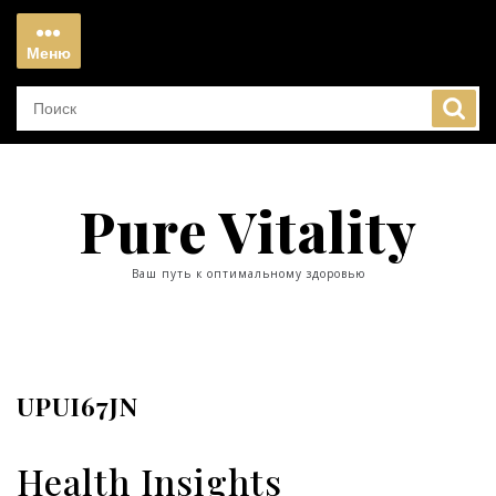
Перейти
к
Меню
содержимому
Меню
Pure Vitality
Ваш путь к оптимальному здоровью
UPUI67JN
Health Insights