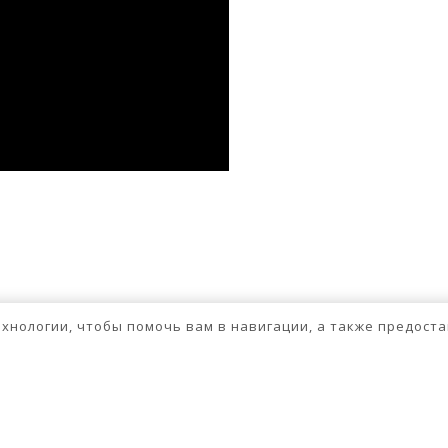
ssniki
авить
бходимо
авторизоваться
.
технологии, чтобы помочь вам в навигации, а также предос