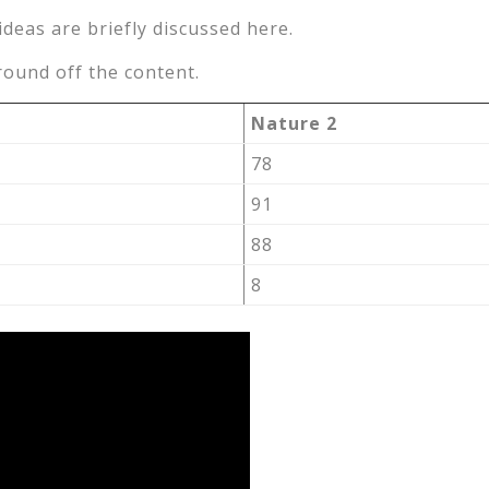
ideas are briefly discussed here.
round off the content.
Nature 2
78
91
88
8