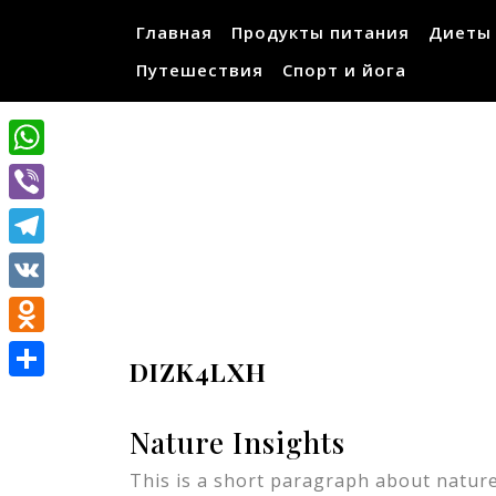
Перейти
Главная
Продукты питания
Диеты
к
содержимому
Путешествия
Спорт и йога
WhatsApp
Viber
Telegram
VK
Odnoklassniki
DIZK4LXH
Отправить
Nature Insights
This is a short paragraph about nature