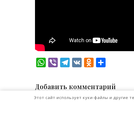
WhatsApp
Viber
Telegram
VK
Odnokla
Отпр
Добавить комментарий
Для отправки комментария вам нео
Этот сайт использует куки-файлы и другие 