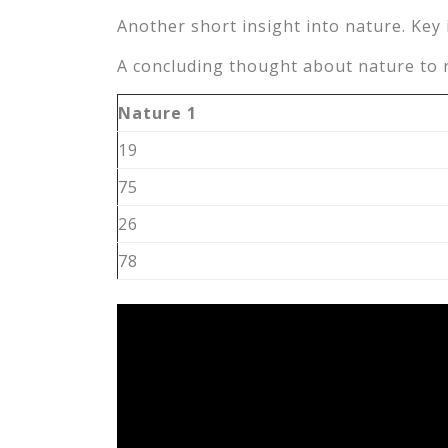
Another short insight into nature. Key 
A concluding thought about nature to 
Nature 1
19
75
26
78