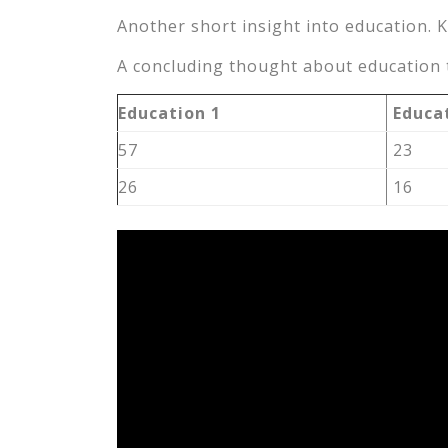
Another short insight into education. K
A concluding thought about education t
Education 1
Educa
57
23
26
16