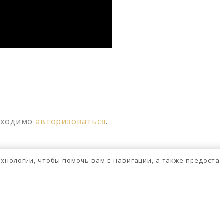
ssniki
авить
бходимо
авторизоваться
.
технологии, чтобы помочь вам в навигации, а также предос