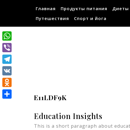
Перейти
Главная
Продукты питания
Диеты
к
содержимому
Путешествия
Спорт и йога
WhatsApp
Viber
Telegram
VK
Odnoklassniki
E11LDF9K
Отправить
Education Insights
This is a short paragraph about educat