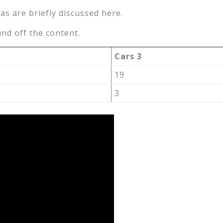
as are briefly discussed here.
nd off the content.
Cars 3
19
3