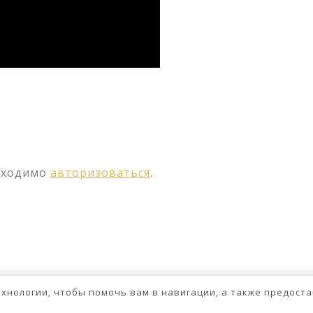
ssniki
авить
бходимо
авторизоваться
.
технологии, чтобы помочь вам в навигации, а также предос