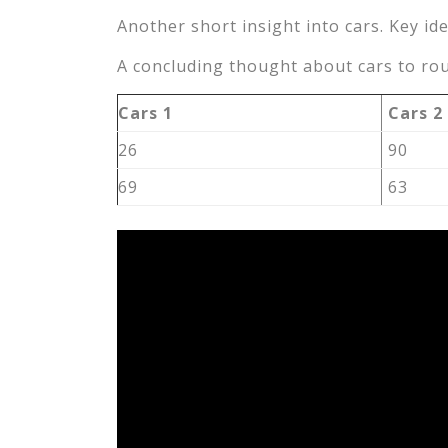
Another short insight into cars. Key ide
A concluding thought about cars to rou
Cars 1
Cars 2
26
90
69
63