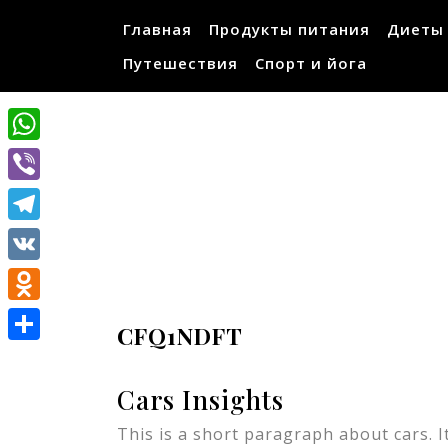
Перейти
Главная
Продукты питания
Диеты
к
содержимому
Путешествия
Спорт и йога
WhatsApp
Viber
Telegram
VK
Odnoklassniki
CFQ1NDFT
Отправить
Cars Insights
This is a short paragraph about cars. I