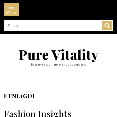
Перейти
к
Меню
содержимому
Меню
Pure Vitality
Ваш путь к оптимальному здоровью
FTNL1GDI
Fashion Insights