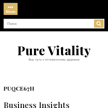
Перейти
к
Меню
содержимому
Меню
Pure Vitality
Ваш путь к оптимальному здоровью
PUQCE67H
Business Insights