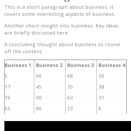
This is a short paragraph about business. It
covers some interesting aspects of business.
Another short insight into business. Key ideas
are briefly discussed here.
A concluding thought about business to round
off the content.
Business 1
Business 2
Business 3
Business 4
5
96
68
36
17
45
35
38
16
90
63
31
55
86
23
6