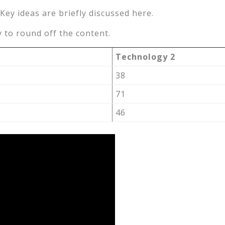
Key ideas are briefly discussed here.
 to round off the content.
Technology 2
38
71
46