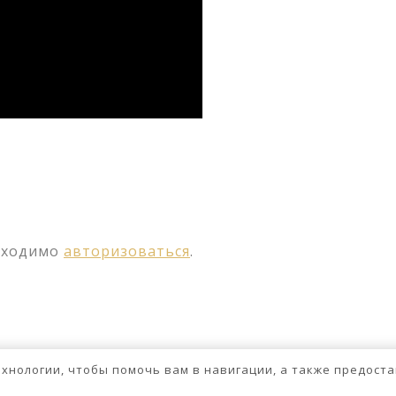
ssniki
авить
бходимо
авторизоваться
.
технологии, чтобы помочь вам в навигации, а также предос