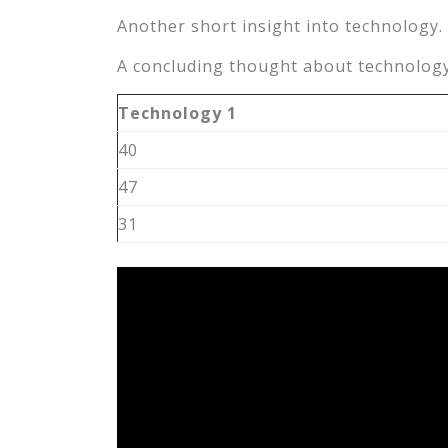
Another short insight into technology. 
A concluding thought about technology
Technology 1
40
47
31