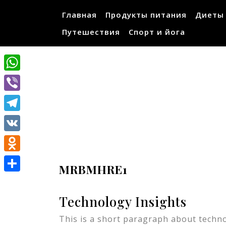
Перейти
Главная
Продукты питания
Диеты
к
содержимому
Путешествия
Спорт и йога
WhatsApp
Viber
Telegram
VK
Odnoklassniki
MRBMHRE1
Отправить
Technology Insights
This is a short paragraph about techno