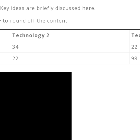
Key ideas are briefly discussed here.
 to round off the content.
Technology 2
Te
34
22
22
98