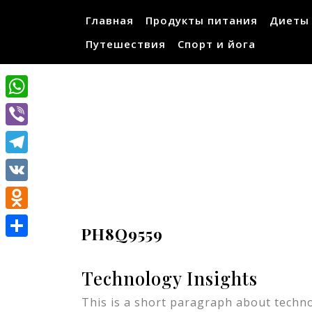
Перейти
Главная
Продукты питания
Диеты
к
содержимому
Путешествия
Спорт и йога
WhatsApp
Viber
Telegram
VK
Odnoklassniki
PH8Q9559
Отправить
Technology Insights
This is a short paragraph about techno