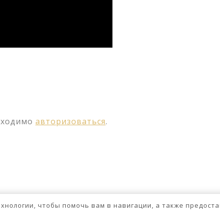
ssniki
авить
бходимо
авторизоваться
.
технологии, чтобы помочь вам в навигации, а также предос