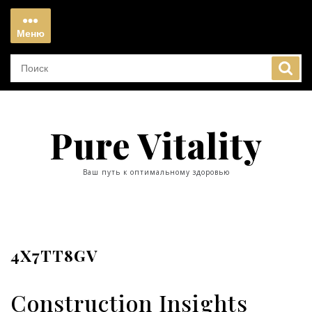
Перейти
к
Меню
содержимому
Меню
Pure Vitality
Ваш путь к оптимальному здоровью
4X7TT8GV
Construction Insights