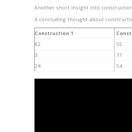
Another short insight into construction
A concluding thought about constructio
Construction 1
Const
62
55
3
71
24
54