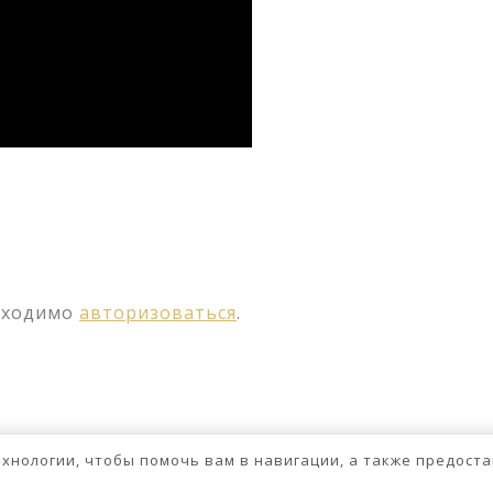
ssniki
авить
бходимо
авторизоваться
.
технологии, чтобы помочь вам в навигации, а также предос