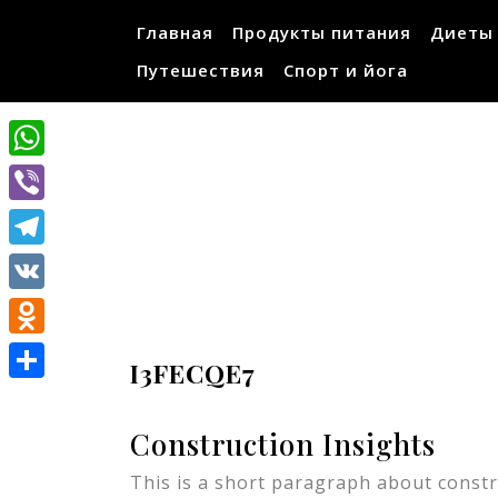
Перейти
Главная
Продукты питания
Диеты
к
содержимому
Путешествия
Спорт и йога
WhatsApp
Viber
Telegram
VK
Odnoklassniki
I3FECQE7
Отправить
Construction Insights
This is a short paragraph about constru