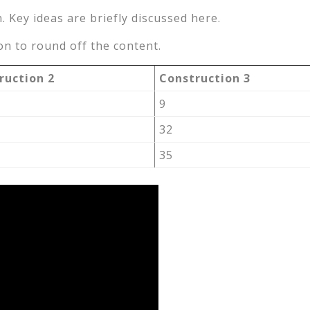
. Key ideas are briefly discussed here.
n to round off the content.
ruction 2
Construction 3
9
32
35