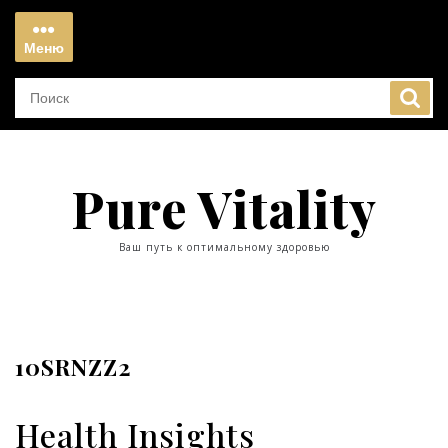
Перейти
к
Меню
содержимому
Меню
Pure Vitality
Ваш путь к оптимальному здоровью
10SRNZZ2
Health Insights