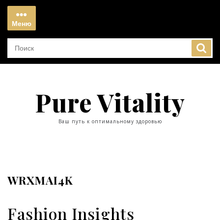
Перейти
к
Меню
содержимому
Меню
Pure Vitality
Ваш путь к оптимальному здоровью
WRXMAI4K
Fashion Insights