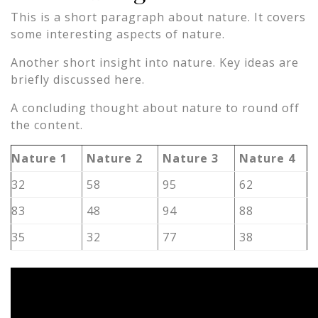
This is a short paragraph about nature. It covers
some interesting aspects of nature.
Another short insight into nature. Key ideas are
briefly discussed here.
A concluding thought about nature to round off
the content.
Nature 1
Nature 2
Nature 3
Nature 4
32
58
95
62
83
48
94
88
35
32
77
38