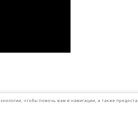
ssniki
авить
бходимо
авторизоваться
.
технологии, чтобы помочь вам в навигации, а также предос