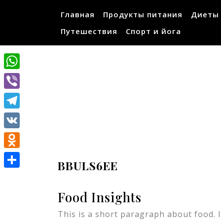
Перейти
Главная
Продукты питания
Диеты
к
содержимому
Путешествия
Спорт и йога
WhatsApp
Viber
Telegram
VK
Odnoklassniki
BBULS6EE
Отправить
Food Insights
This is a short paragraph about food. I