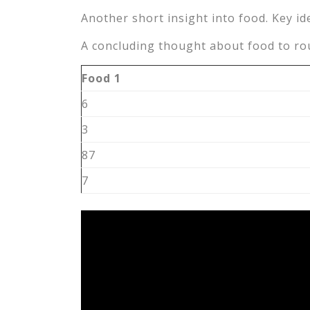
Another short insight into food. Key id
A concluding thought about food to rou
Food 1
6
3
87
7