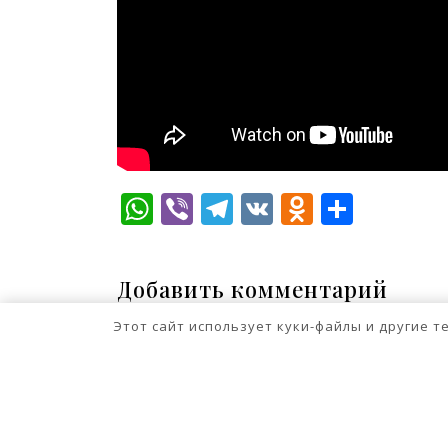
WhatsApp
Viber
Telegram
VK
Odnokla
Отпр
Добавить комментарий
Для отправки комментария вам нео
Этот сайт использует куки-файлы и другие 