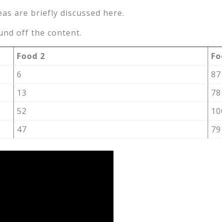
eas are briefly discussed here.
nd off the content.
Food 2
Fo
6
87
13
78
52
10
47
79