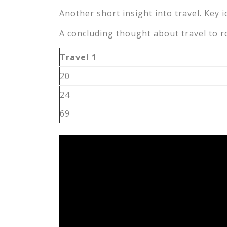
Another short insight into travel. Key i
A concluding thought about travel to r
Travel 1
20
24
69