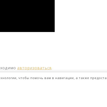
ssniki
авить
бходимо
авторизоваться
.
технологии, чтобы помочь вам в навигации, а также предос