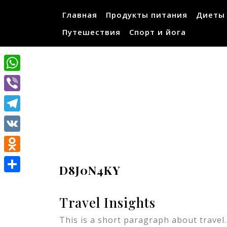
Перейти
Главная
Продукты питания
Диеты
к
содержимому
Путешествия
Спорт и йога
WhatsApp
Viber
Telegram
VK
Odnoklassniki
D8J0N4KY
Отправить
Travel Insights
This is a short paragraph about travel.