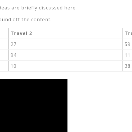
deas are briefly discussed here.
ound off the content.
Travel 2
Tr
27
59
94
11
10
38