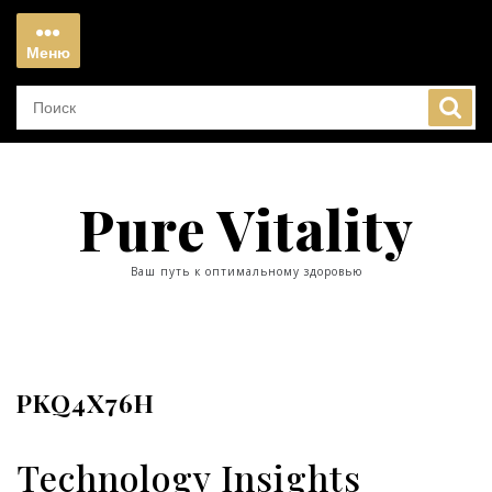
Перейти
к
Меню
содержимому
Меню
Pure Vitality
Ваш путь к оптимальному здоровью
PKQ4X76H
Technology Insights