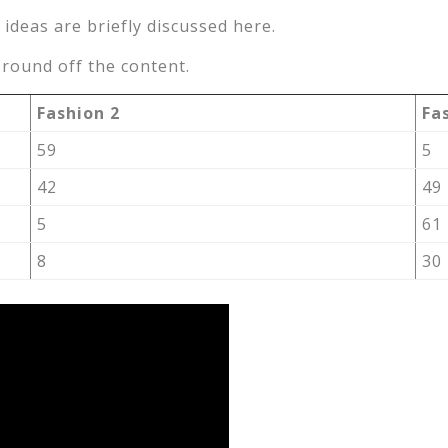
 ideas are briefly discussed here.
round off the content.
Fashion 2
Fa
59
5
42
49
5
61
8
30