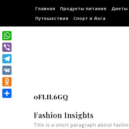
Перейти
Главная
Продукты питания
Диеты
к
содержимому
Путешествия
Спорт и йога
WhatsApp
Viber
Telegram
VK
Odnoklassniki
0FLIL6GQ
Отправить
Fashion Insights
This is a short paragraph about fashion