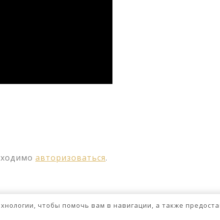
ssniki
авить
бходимо
авторизоваться
.
технологии, чтобы помочь вам в навигации, а также предос