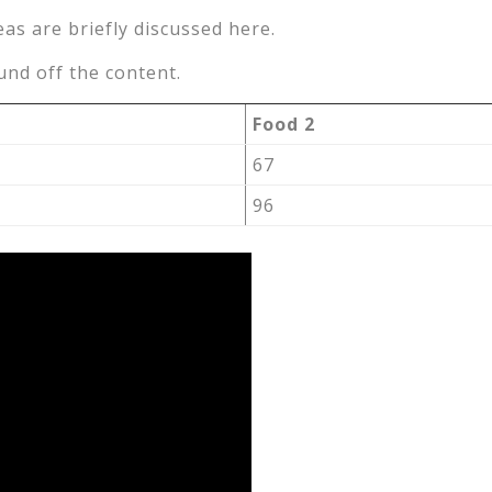
eas are briefly discussed here.
nd off the content.
Food 2
67
96