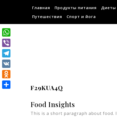
Перейти
Главная
Продукты питания
Диеты
к
содержимому
Путешествия
Спорт и йога
WhatsApp
Viber
Telegram
VK
Odnoklassniki
F29KUA4Q
Отправить
Food Insights
This is a short paragraph about food. I