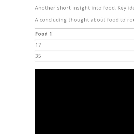
Another short insight into food. Key id
A concluding thought about food to rou
Food 1
17
35