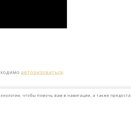
ssniki
авить
бходимо
авторизоваться
.
технологии, чтобы помочь вам в навигации, а также предос