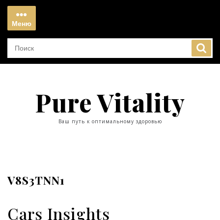
Перейти
к
Меню
содержимому
Меню
Pure Vitality
Ваш путь к оптимальному здоровью
V8S3TNN1
Cars Insights