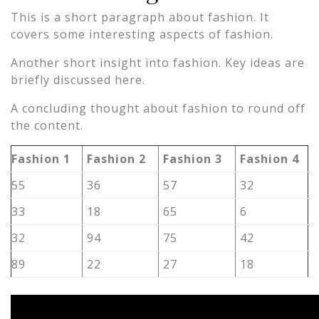
This is a short paragraph about fashion. It
covers some interesting aspects of fashion.
Another short insight into fashion. Key ideas are
briefly discussed here.
A concluding thought about fashion to round off
the content.
Fashion 1
Fashion 2
Fashion 3
Fashion 4
55
36
57
32
33
18
65
6
32
94
75
42
89
22
27
18