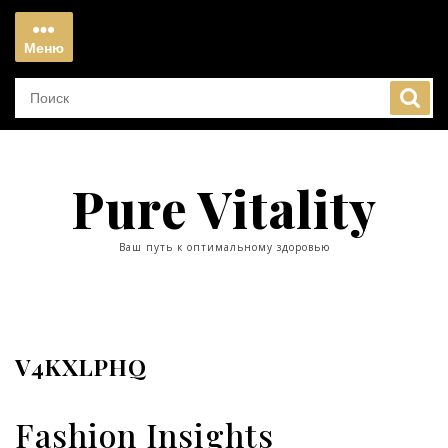
Перейти
к
Меню
содержимому
Меню
Pure Vitality
Ваш путь к оптимальному здоровью
V4KXLPHQ
Fashion Insights