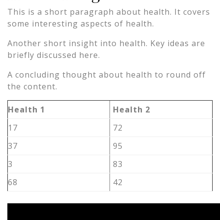
This is a short paragraph about health. It covers
some interesting aspects of health.
Another short insight into health. Key ideas are
briefly discussed here.
A concluding thought about health to round off
the content.
Health 1
Health 2
17
72
37
95
3
83
68
42