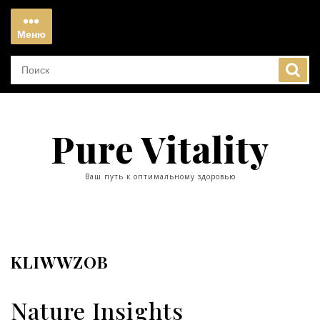
Перейти
к
Меню
содержимому
Меню
Pure Vitality
Ваш путь к оптимальному здоровью
KLIWWZOB
Nature Insights