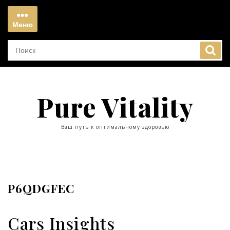
Перейти
к
Меню
содержимому
Меню
Pure Vitality
Ваш путь к оптимальному здоровью
P6QDGFEC
Cars Insights