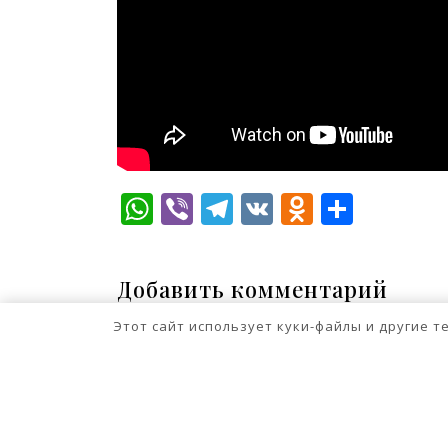
WhatsApp
Viber
Telegram
VK
Odnokla
Отпр
Добавить комментарий
Для отправки комментария вам нео
Этот сайт использует куки-файлы и другие 