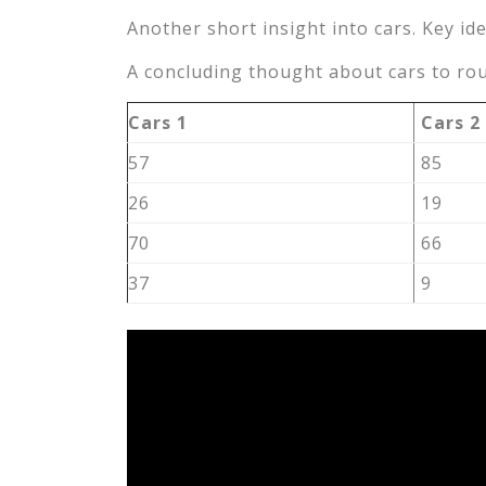
Another short insight into cars. Key ide
A concluding thought about cars to rou
Cars 1
Cars 2
57
85
26
19
70
66
37
9