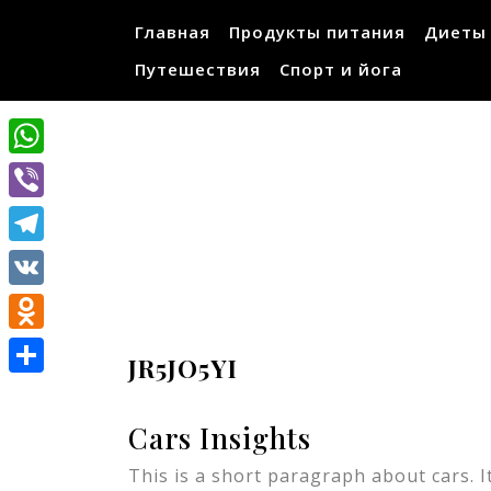
Перейти
Главная
Продукты питания
Диеты
к
содержимому
Путешествия
Спорт и йога
WhatsApp
Viber
Telegram
VK
Odnoklassniki
JR5JO5YI
Отправить
Cars Insights
This is a short paragraph about cars. I