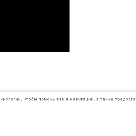
ssniki
авить
бходимо
авторизоваться
.
технологии, чтобы помочь вам в навигации, а также предос