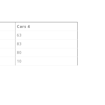
Cars 4
63
83
80
10