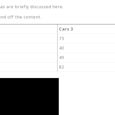
as are briefly discussed here.
nd off the content.
Cars 3
73
40
49
82