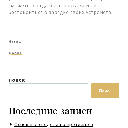
сможете всегда быть на связи и не
беспокоиться о зарядке своих устройств.
Навигация
Предыдущая
Назад
по
запись
Следующая
Далее
записям
запись
Поиск
Поиск
Последние записи
Основные сведения о протеине в