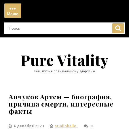
Перейти
к
Меню
содержимому
Меню
Pure Vitality
Ваш путь к оптимальному здоровью
Анчуков Артем — биография,
причина смерти, интересные
факты
4 декабря 2023
studiohallo_
0