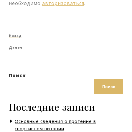
необходимо
авторизоваться
.
Навигация
Предыдущая
Назад
по
запись
Следующая
Далее
записям
запись
Поиск
Поиск
Последние записи
Основные сведения о протеине в
спортивном питании