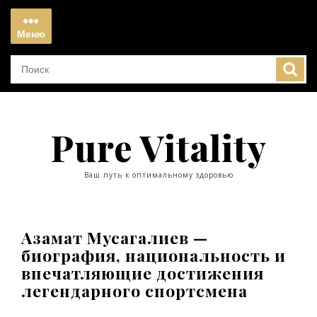
Перейти
к
Меню
содержимому
Меню
Pure Vitality
Ваш путь к оптимальному здоровью
Азамат Мусагалиев —
биография, национальность и
впечатляющие достижения
легендарного спортсмена