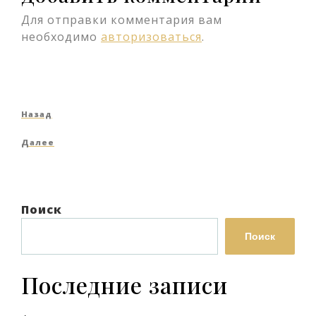
Для отправки комментария вам
необходимо
авторизоваться
.
Навигация
Предыдущая
Назад
по
запись
Следующая
Далее
записям
запись
Поиск
Поиск
Последние записи