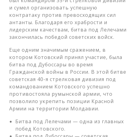
был командиром 35-й стрелковой дивизии
и сумел организовать успешную
контратаку против превосходящих сил
антанты. Благодаря его храбрости и
лидерским качествам, битва под Лелечами
закончилась победой советских войск.
Еще одним значимым сражением, в
котором Котовский принял участие, была
битва под Дубоссары во время
Гражданской войны в России. В этой битве
советская 40-я стрелковая дивизия под
командованием Котовского успешно
противостояла румынской армии, что
позволило укрепить позиции Красной
Армии на территории Молдавии.
Битва под Лелечами — одна из главных
побед Котовского.
Битва под Дубоссары — советская