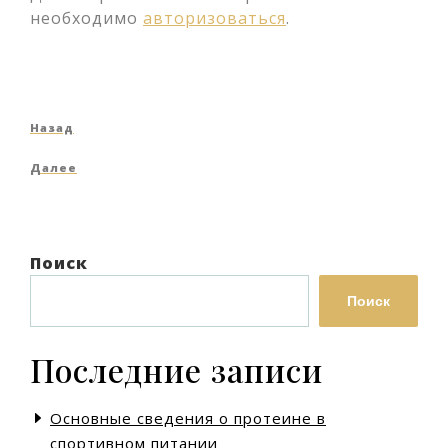
необходимо
авторизоваться
.
Навигация
Предыдущая
Назад
по
запись
Следующая
Далее
записям
запись
Поиск
Поиск
Последние записи
Основные сведения о протеине в
спортивном питании