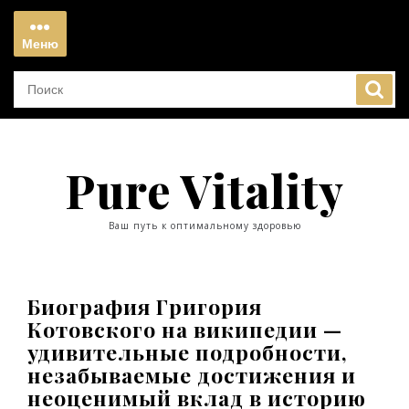
Перейти
к
Меню
содержимому
Меню
Pure Vitality
Ваш путь к оптимальному здоровью
Биография Григория
Котовского на википедии —
удивительные подробности,
незабываемые достижения и
неоценимый вклад в историю