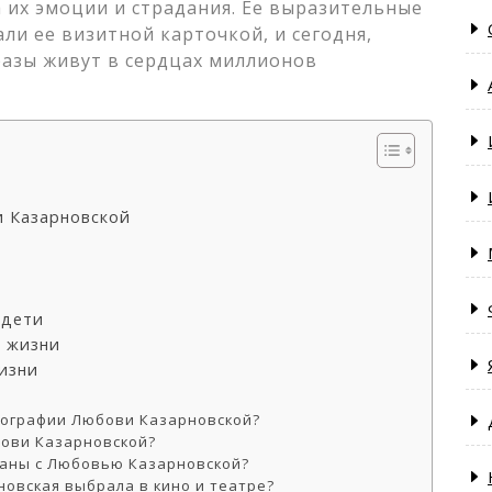
а их эмоции и страдания. Ее выразительные
али ее визитной карточкой, и сегодня,
бразы живут в сердцах миллионов
и Казарновской
 дети
й жизни
изни
иографии Любови Казарновской?
бови Казарновской?
заны с Любовью Казарновской?
овская выбрала в кино и театре?