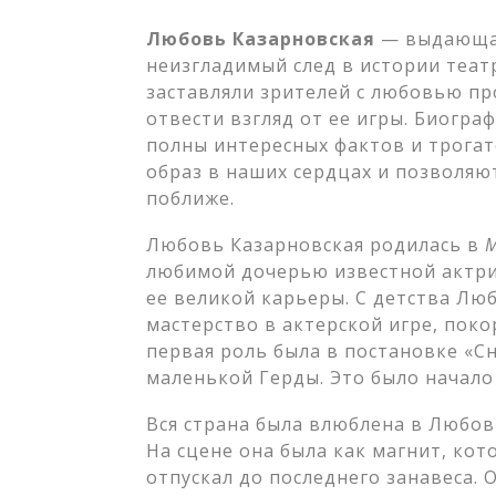
Любовь Казарновская
— выдающаяс
неизгладимый след в истории театр
заставляли зрителей с любовью пр
отвести взгляд от ее игры. Биогр
полны интересных фактов и трога
образ в наших сердцах и позволяю
поближе.
Любовь Казарновская родилась в
М
любимой дочерью известной актрис
ее великой карьеры. С детства Лю
мастерство в актерской игре, покор
первая роль была в постановке «С
маленькой Герды. Это было начало
Вся страна была влюблена в Любов
На сцене она была как магнит, ко
отпускал до последнего занавеса.