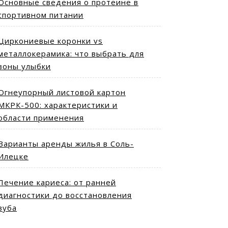
Основные сведения о протеине в
спортивном питании
Циркониевые коронки vs
металлокерамика: что выбрать для
зоны улыбки
Огнеупорный листовой картон
МКРК-500: характеристики и
области применения
Варианты аренды жилья в Соль-
Илецке
Лечение кариеса: от ранней
диагностики до восстановления
зуба