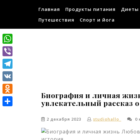
Перейти
Главная
Продукты питания
Диеты
к
содержимому
Путешествия
Спорт и йога
WhatsApp
Viber
Telegram
VK
Биография и личная жиз
Odnoklassniki
увлекательный рассказ 
Отправить
2 декабря 2023
studiohallo_
0 