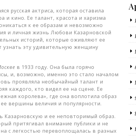
А
я русская актриса, которая оставила
а и кино. Ее талант, красота и харизма
оникаться к ее образам и невозможно
афия и личная жизнь Любови Казарновской
тельных историй, которые оживляют ее
т узнать эту удивительную женщину
оскве
в 1933 году. Она была горячо
ы, и, возможно, именно это стало началом
бовь проявляла необычайный талант и
яя каждого, кто видел ее на сцене. Ее
нежная королева», где она воплотила образ
 ее вершины величия и популярности.
ь Казарновскую и ее неповторимый образ.
торый притягивал внимание публики и не
 Она с легкостью перевоплощалась в разных