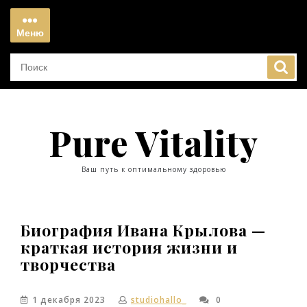
Перейти
к
Меню
содержимому
Меню
Pure Vitality
Ваш путь к оптимальному здоровью
Биография Ивана Крылова —
краткая история жизни и
творчества
1 декабря 2023
studiohallo_
0