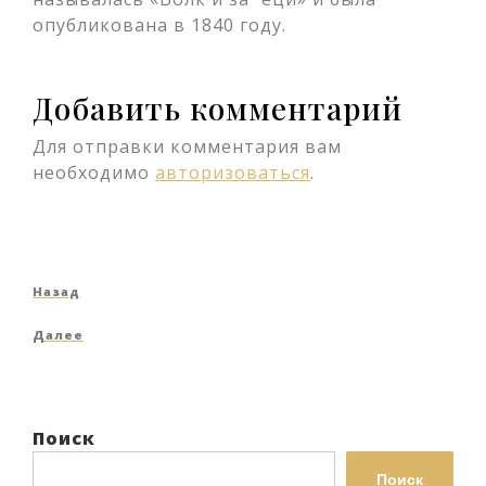
опубликована в 1840 году.
Добавить комментарий
Для отправки комментария вам
необходимо
авторизоваться
.
Навигация
Предыдущая
Назад
по
запись
Следующая
Далее
записям
запись
Поиск
Поиск