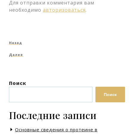
Для отправки комментария вам
необходимо
авторизоваться
.
Навигация
Предыдущая
Назад
по
запись
Следующая
Далее
записям
запись
Поиск
Поиск
Последние записи
Основные сведения о протеине в