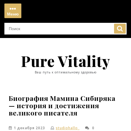
Перейти
к
Меню
содержимому
Меню
Pure Vitality
Ваш путь к оптимальному здоровью
Биография Мамина Сибиряка
— история и достижения
великого писателя
1 декабря 2023
studiohallo_
0