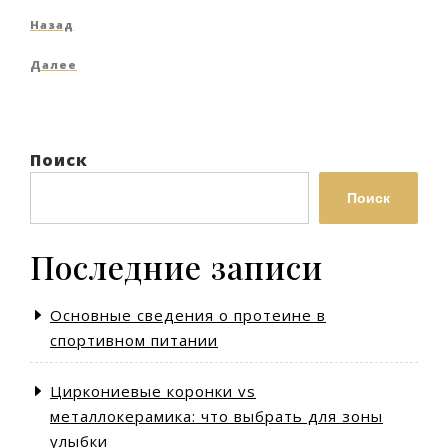
Навигация
Предыдущая
Назад
по
запись
Следующая
Далее
записям
запись
Поиск
Поиск
Последние записи
Основные сведения о протеине в
спортивном питании
Циркониевые коронки vs
металлокерамика: что выбрать для зоны
улыбки