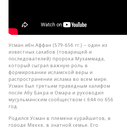
Усман ибн Аффан (579-656 гг.) – один из
известных сахабов (товарищей и
последователей) пророка Мухаммада,
который сыграл важную роль в
формировании исламской веры и
распространении ислама во всем мире.
Усман был третьим праведным халифом
после Абу Бакра и Омара и руководил
мусульманским сообществом с 644 по 656
год.
Родился Усман в племени курайшитов, в
городе Мекке, в знатной семье. Его