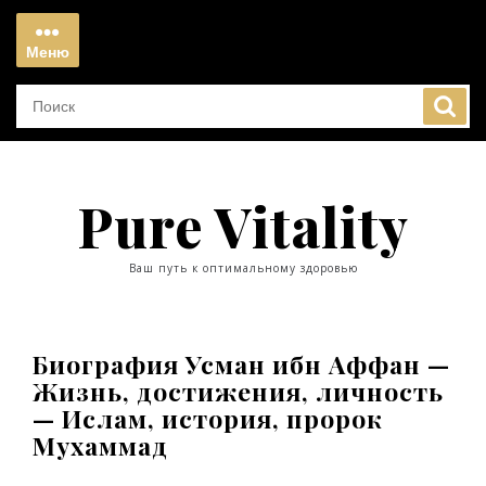
Перейти
к
Меню
содержимому
Меню
Pure Vitality
Ваш путь к оптимальному здоровью
Биография Усман ибн Аффан —
Жизнь, достижения, личность
— Ислам, история, пророк
Мухаммад