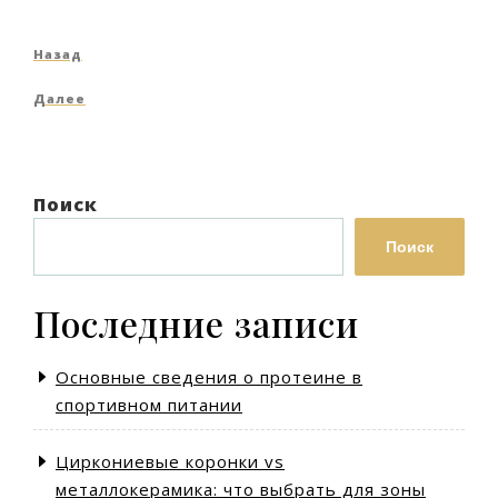
Навигация
Предыдущая
Назад
по
запись
Следующая
Далее
записям
запись
Поиск
Поиск
Последние записи
Основные сведения о протеине в
спортивном питании
Циркониевые коронки vs
металлокерамика: что выбрать для зоны