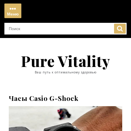
Перейти
к
Меню
содержимому
Меню
Pure Vitality
Ваш путь к оптимальному здоровью
Часы Casio G-Shock