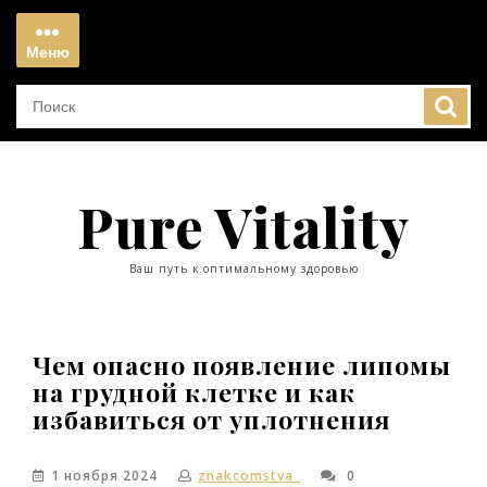
Перейти
к
Меню
содержимому
Меню
Pure Vitality
Ваш путь к оптимальному здоровью
Чем опасно появление липомы
на грудной клетке и как
избавиться от уплотнения
1 ноября 2024
znakcomstva_
0