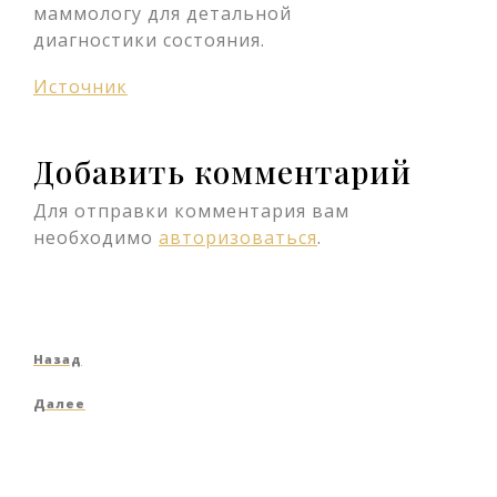
маммологу для детальной
диагностики состояния.
Источник
Добавить комментарий
Для отправки комментария вам
необходимо
авторизоваться
.
Навигация
Предыдущая
Назад
по
запись
Следующая
Далее
записям
запись