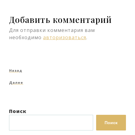
Добавить комментарий
Для отправки комментария вам
необходимо
авторизоваться
.
Навигация
Предыдущая
Назад
по
запись
Следующая
Далее
записям
запись
Поиск
Поиск