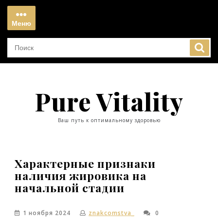
Перейти
к
Меню
содержимому
Меню
Pure Vitality
Ваш путь к оптимальному здоровью
Характерные признаки
наличия жировика на
начальной стадии
1 ноября 2024
znakcomstva_
0