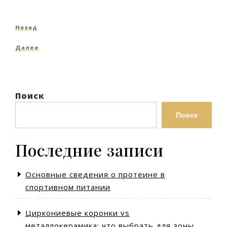
Навигация
Предыдущая
Назад
по
запись
Следующая
Далее
записям
запись
Поиск
Поиск
Последние записи
Основные сведения о протеине в
спортивном питании
Циркониевые коронки vs
металлокерамика: что выбрать для зоны