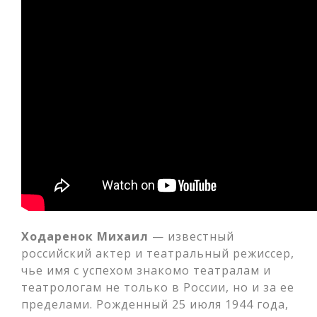
Ходаренок Михаил
— известный
российский актер и театральный режиссер,
чье имя с успехом знакомо театралам и
театрологам не только в России, но и за ее
пределами. Рожденный 25 июля 1944 года,