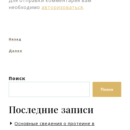
Для отправки комментария вам
необходимо
авторизоваться
.
Навигация
Предыдущая
Назад
по
запись
Следующая
Далее
записям
запись
Поиск
Поиск
Последние записи
Основные сведения о протеине в