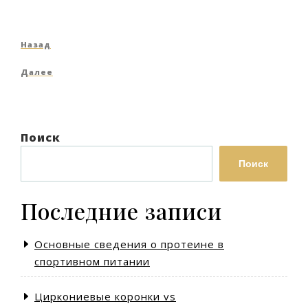
Навигация
Предыдущая
Назад
по
запись
Следующая
Далее
записям
запись
Поиск
Поиск
Последние записи
Основные сведения о протеине в
спортивном питании
Циркониевые коронки vs