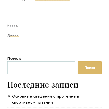
Навигация
Предыдущая
Назад
по
запись
Следующая
Далее
записям
запись
Поиск
Поиск
Последние записи
Основные сведения о протеине в
спортивном питании