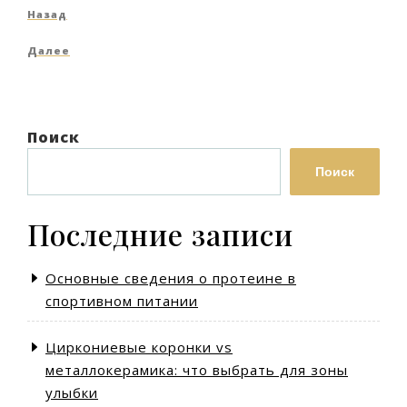
Навигация
Предыдущая
Назад
по
запись
Следующая
Далее
записям
запись
Поиск
Поиск
Последние записи
Основные сведения о протеине в
спортивном питании
Циркониевые коронки vs
металлокерамика: что выбрать для зоны
улыбки