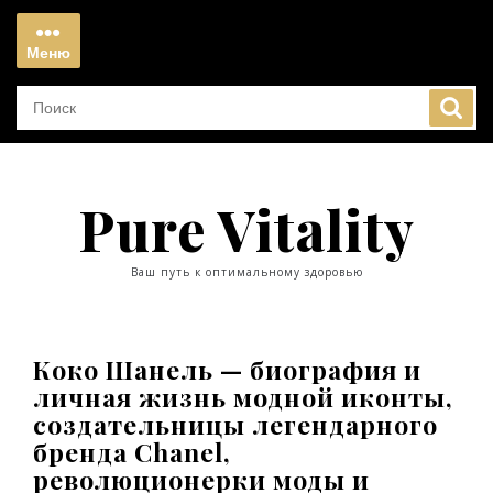
Перейти
к
Меню
содержимому
Меню
Pure Vitality
Ваш путь к оптимальному здоровью
Коко Шанель — биография и
личная жизнь модной иконты,
создательницы легендарного
бренда Chanel,
революционерки моды и