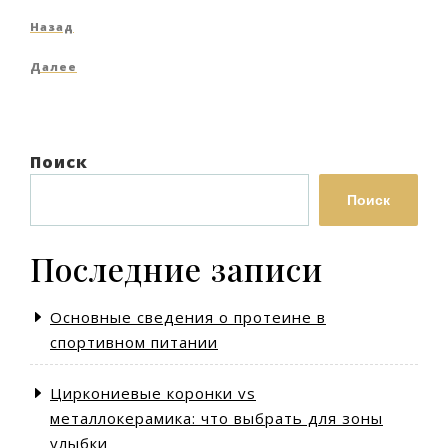
Навигация
Предыдущая
Назад
по
запись
Следующая
Далее
записям
запись
Поиск
Поиск
Последние записи
Основные сведения о протеине в
спортивном питании
Циркониевые коронки vs
металлокерамика: что выбрать для зоны
улыбки