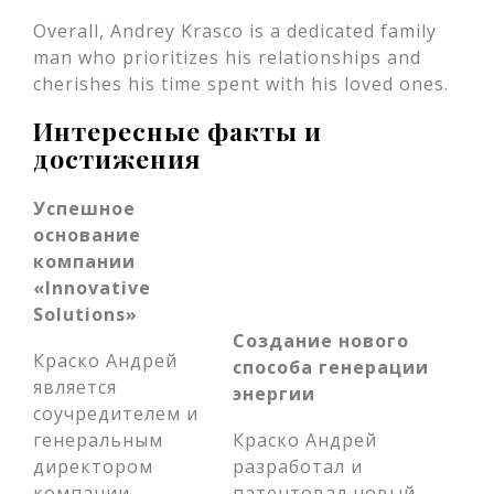
Overall, Andrey Krasco is a dedicated family
man who prioritizes his relationships and
cherishes his time spent with his loved ones.
Интересные факты и
достижения
Успешное
основание
компании
«Innovative
Solutions»
Создание нового
Краско Андрей
способа генерации
является
энергии
соучредителем и
генеральным
Краско Андрей
директором
разработал и
компании
патентовал новый